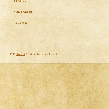
TEKSTAI
GLY
KONTAKTAI
PARAMA
2013
ikona.lt
Dizainas: Mariaus Vilucko ©