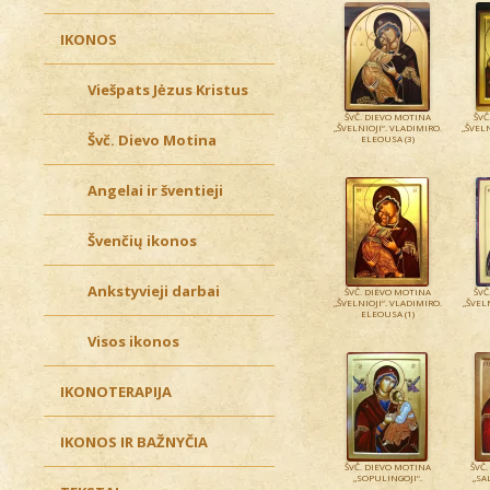
IKONOS
Viešpats Jėzus Kristus
ŠVČ. DIEVO MOTINA
ŠVČ
„ŠVELNIOJI“. VLADIMIRO.
„ŠVELN
Švč. Dievo Motina
ELEOUSA (3)
Angelai ir šventieji
Švenčių ikonos
Ankstyvieji darbai
ŠVČ. DIEVO MOTINA
ŠVČ
„ŠVELNIOJI“. VLADIMIRO.
„ŠVEL
ELEOUSA (1)
Visos ikonos
IKONOTERAPIJA
IKONOS IR BAŽNYČIA
ŠVČ. DIEVO MOTINA
ŠVČ.
„SOPULINGOJI“.
„SA