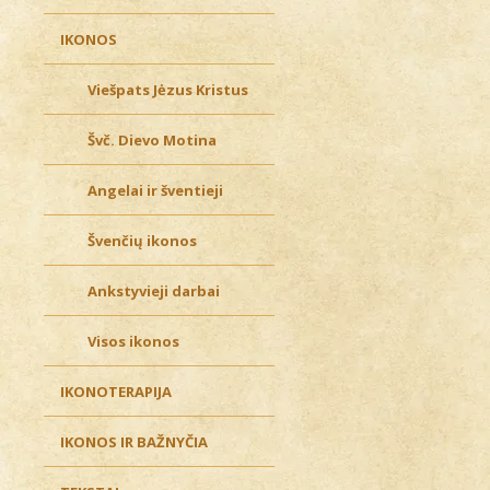
IKONOS
Viešpats Jėzus Kristus
Švč. Dievo Motina
Angelai ir šventieji
Švenčių ikonos
Ankstyvieji darbai
Visos ikonos
IKONOTERAPIJA
IKONOS IR BAŽNYČIA