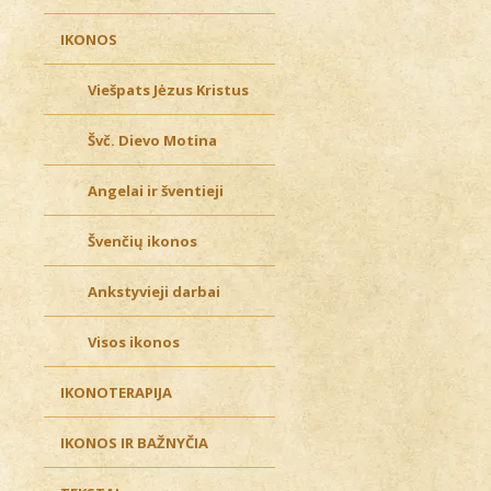
IKONOS
Viešpats Jėzus Kristus
Švč. Dievo Motina
Angelai ir šventieji
Švenčių ikonos
Ankstyvieji darbai
Visos ikonos
IKONOTERAPIJA
IKONOS IR BAŽNYČIA