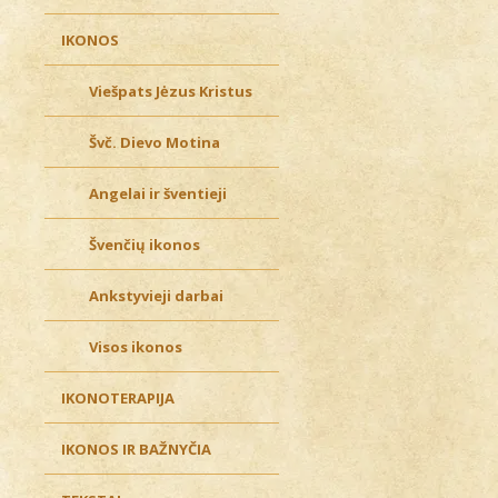
IKONOS
Viešpats Jėzus Kristus
Švč. Dievo Motina
Angelai ir šventieji
Švenčių ikonos
Ankstyvieji darbai
Visos ikonos
IKONOTERAPIJA
IKONOS IR BAŽNYČIA