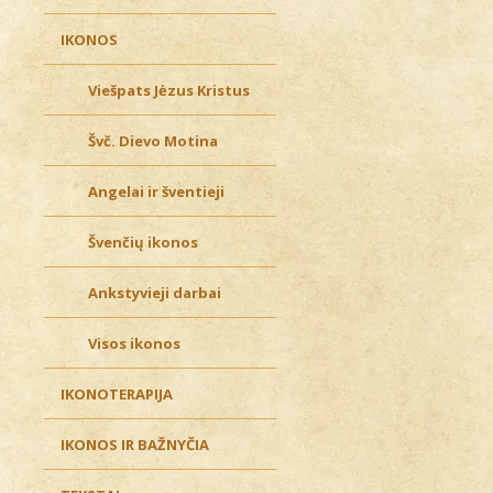
IKONOS
Viešpats Jėzus Kristus
Švč. Dievo Motina
Angelai ir šventieji
Švenčių ikonos
Ankstyvieji darbai
Visos ikonos
IKONOTERAPIJA
IKONOS IR BAŽNYČIA