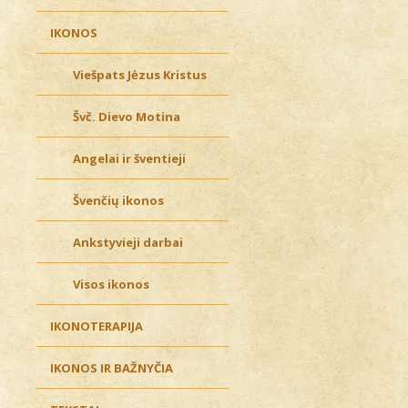
IKONOS
Viešpats Jėzus Kristus
Švč. Dievo Motina
Angelai ir šventieji
Švenčių ikonos
Ankstyvieji darbai
Visos ikonos
IKONOTERAPIJA
IKONOS IR BAŽNYČIA